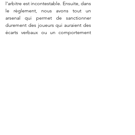
l’arbitre est incontestable. Ensuite, dans 
le règlement, nous avons tout un 
arsenal qui permet de sanctionner 
durement des joueurs qui auraient des 
écarts verbaux ou un comportement 
inadapté : cela va de la pénalité qui 
coûte 3 points, au carton jaune qui est 
une lourde sanction car l’équipe va 
jouer à 14 contre 15 pendant dix 
minutes et la sentence ultime, le carton 
rouge où l’équipe perd le joueur pour 
le reste du match ce qui est très 
pénalisant.
Vous reverra-t’on donc prochainement 
sur un terrain de polo ?
Avec grand plaisir. J’ai adoré partager 
ces instants avec les personnes que j’ai 
rencontrées aujourd’hui, j’ai découvert 