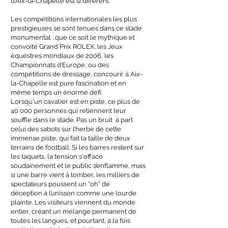
d’Aix-la-Chapelle est si différent.
Les compétitions internationales les plus
prestigieuses se sont tenues dans ce stade
monumental : que ce soit le mythique et
convoité Grand Prix ROLEX, les Jeux
équestres mondiaux de 2006, les
Championnats d’Europe, ou des
compétitions de dressage, concourir à Aix-
la-Chapelle est pure fascination et en
même temps un énorme défi.
Lorsqu'un cavalier est en piste, ce plus de
40 000 personnes qui retiennent leur
souffle dans le stade. Pas un bruit à part
celui des sabots sur l’herbe de cette
immense piste, qui fait la taille de deux
terrains de football. Si les barres restent sur
les taquets, la tension s'efface
soudainement et le public s’enflamme, mais
si une barre vient à tomber, les milliers de
spectateurs poussent un "oh" de
déception à l’unisson comme une lourde
plainte. Les visiteurs viennent du monde
entier, créant un mélange permanent de
toutes les langues, et pourtant, à la fois