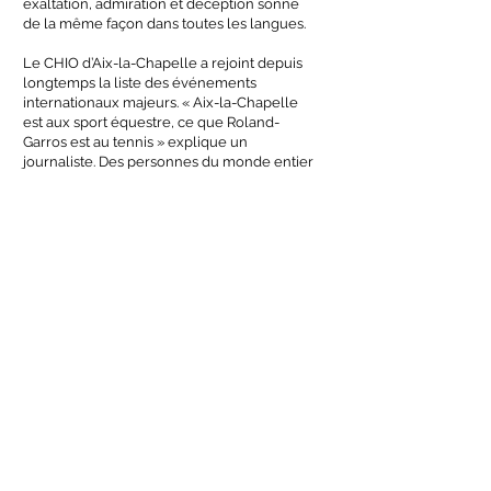
exaltation, admiration et déception sonne
de la même façon dans toutes les langues.
Le CHIO d’Aix-la-Chapelle a rejoint depuis
longtemps la liste des événements
internationaux majeurs. « Aix-la-Chapelle
est aux sport équestre, ce que Roland-
Garros est au tennis » explique un
journaliste. Des personnes du monde entier
viennent visiter Aix-la-Chapelle, les stars
du show business, du sport et des medias
foulent le tapis rouge, les célébrités du
monde politique et des affaires se
retrouvent pour vivre ce sport fantastique.
Aix-la-Chapelle est bien le coeur et le
temple du monde équestre. Tous les
cavaliers de légende, depuis plus d'un
siècle, ont foulé au moins une fois dans
leur vie l’herbe de ce prestigieux stade.
Tous en rêvent s'ils ne l'ont pas encore fait.
Et surtout, tous rêvent d'accrocher le Grand
Prix à leur palmarès, une victoire qui, pour
eux, a la valeur d'un titre mondial.
Mais à Aix-la-Chapelle, la moindre victoire
dans quelque épreuve de ce soit, est un