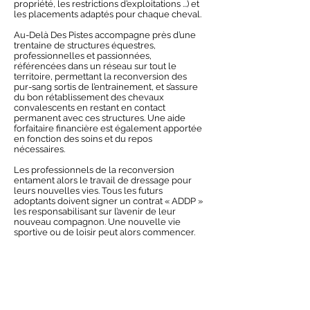
propriété, les restrictions d’exploitations ...) et
les placements adaptés pour chaque cheval.
Au-Delà Des Pistes accompagne près d’une
trentaine de structures équestres,
professionnelles et passionnées,
référencées dans un réseau sur tout le
territoire, permettant la reconversion des
pur-sang sortis de l’entrainement, et s’assure
du bon rétablissement des chevaux
convalescents en restant en contact
permanent avec ces structures. Une aide
forfaitaire financière est également apportée
en fonction des soins et du repos
nécessaires.
Les professionnels de la reconversion
entament alors le travail de dressage pour
leurs nouvelles vies. Tous les futurs
adoptants doivent signer un contrat « ADDP »
les responsabilisant sur l’avenir de leur
nouveau compagnon. Une nouvelle vie
sportive ou de loisir peut alors commencer.
De plus en plus de cavaliers sont intéressés
par ces chevaux, même à haut niveau, que
ce soit pour le saut d’obstacles, le concours
complet, le polo, le horse-ball ou même le
dressage de haute école.
Ce ne sont pas des chevaux fragiles, ils ont