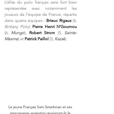
L’élite du polo français sera fort bien 
représentée avec notamment les 
joueurs de l’équipe de France, répartis 
dans quatre équipes : 
Brieuc Rigaux
 (6, 
Brittany Polo)
, 
Pierre Henri N’Goumou
(6, 
Mungo
),
 Robert Strom
 (5, 
Sainte-
Mesme
) et 
Patrick Paillol 
(5, 
Kazak
).
Le jeune Français Sam Sztarkman et ses 
mercenaires argentins réussiront-ils le 