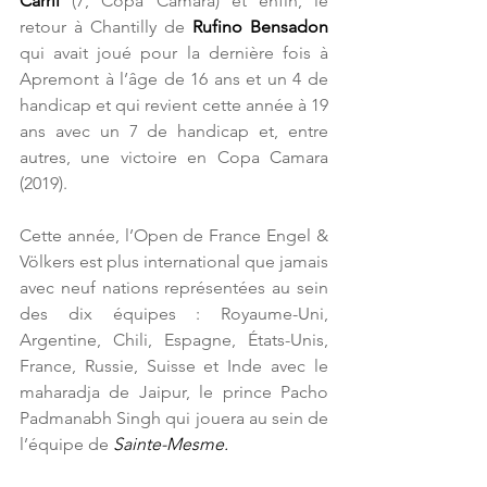
Carril
 (7, Copa Camara) et enfin, le 
retour à Chantilly de 
Rufino Bensadon
qui avait joué pour la dernière fois à 
Apremont à l’âge de 16 ans et un 4 de 
handicap et qui revient cette année à 19 
ans avec un 7 de handicap et, entre 
autres, une victoire en Copa Camara 
(2019).
Cette année, l’Open de France Engel & 
Völkers est plus international que jamais 
avec neuf nations représentées au sein 
des dix équipes : Royaume-Uni, 
Argentine, Chili, Espagne, États-Unis, 
France, Russie, Suisse et Inde avec le 
maharadja de Jaipur, le prince Pacho 
Padmanabh Singh qui jouera au sein de 
l’équipe de 
Sainte-Mesme.