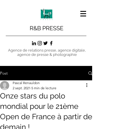
R&B PRESSE
Agence de relations presse, agence digitale,
agence de presse & photographie
Post
Pascal Renauldon
2 sept. 2021
5 min de lecture
Onze stars du polo
mondial pour le 21ème
Open de France à partir de
demain !