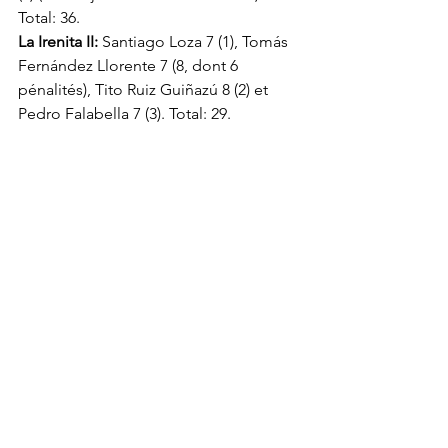
Total: 36.
La Irenita II: 
Santiago Loza 7 (1), Tomás 
Fernández Llorente 7 (8, dont 6 
pénalités), Tito Ruiz Guiñazú 8 (2) et 
Pedro Falabella 7 (3). Total: 29.
La Natividad Monjitas: 
2-1, 4-3, 8-3, 10-
8, 13-8, 13-11, 14-12, 14-14 et 15-14.
La Dolfina:
 Adolfo Cambiaso 10 (15 
goals, dont 9 pénalités et 1 corner), 
Pelon Stirling 10, Pablo Mac Donough 
10 (3) et Juan M Nero 10 (2). Total: 40.
La Irenita: 
Mín Podestá 7 (1), Juan Gris 
Zavaleta 8 (3, dont 1 pénalité), Facundo 
Fernández Llorente 7 (2) et Juan Martín 
Zubía 8 (5, dont 3 pénalités). Total: 30.
La Dolfina: 
3-2, 5-4, 9-5, 12-7, 14-8, 15-9, 
18-10 et 20-11.