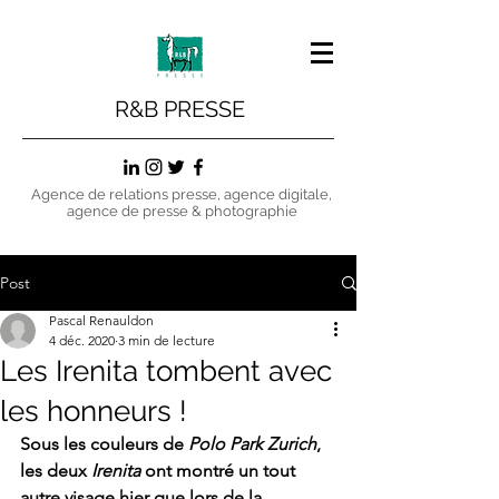
R&B PRESSE
Agence de relations presse, agence digitale,
agence de presse & photographie
Post
Pascal Renauldon
4 déc. 2020
3 min de lecture
Les Irenita tombent avec
les honneurs !
Sous les couleurs de 
Polo Park Zurich
, 
les deux 
Irenita
 ont montré un tout 
autre visage hier que lors de la 