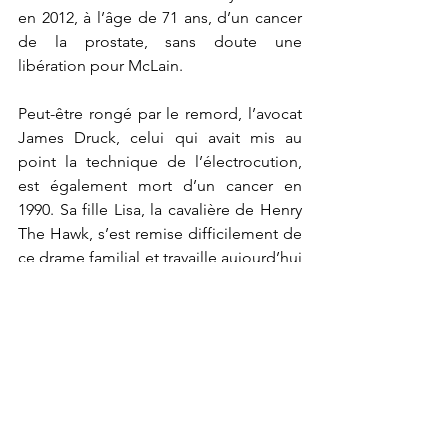
en 2012, à l’âge de 71 ans, d’un cancer 
de la prostate, sans doute une 
libération pour McLain.
Peut-être rongé par le remord, l’avocat 
James Druck, celui qui avait mis au 
point la technique de l’électrocution, 
est également mort d’un cancer en 
1990. Sa fille Lisa, la cavalière de Henry 
The Hawk, s’est remise difficilement de 
ce drame familial et travaille aujourd’hui 
dans la production cinématographique 
à Hollywood. 
Pete Collen, l’agent du FBI, a quitté 
cette institution en 2010 pour devenir… 
pasteur. Au cours de ces sept années 
d’investigation et de collaboration avec 