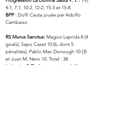
Progression La Dolfina Saudi P. T. : 
1-0, 
4-1, 7-1, 10-2, 12-2, 15-3 et 15-8.
BPP
 : Dolfi Cauta jouée par Adolfo 
Cambaiso
RS Murus Sanctus:
 Magoo Laprida 8 (4 
goals), Sapo Caset 10 (6, dont 5 
pénalités), Pablo Mac Donough 10 (3) 
et Juan M. Nero 10. Total : 38.
La Irenita P. T. :
 Santiago Loza 8 (3), 
Segundo Bocchino 7, Ignacio 
Toccalino 8 et Isidro Strada 8. Total : 31.
Progression RS Murus Sanctus: 
3-1, 4-1, 
6-3, 8-3, 9-3, 10-3 et 13-3.
BPP 
: Irenita Pura Joda jouée par Juan 
Martin Nero
Les demi-finales opposeront donc :