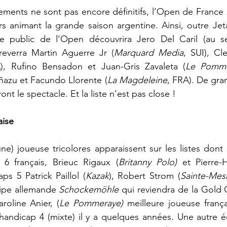
ments ne sont pas encore définitifs, l’Open de France 
s animant la grande saison argentine. Ainsi, outre Jet
e public de l’Open découvrira Jero Del Caril (au se
 reverra Martin Aguerre Jr (
Marquard Media
, SUI), Cl
), Rufino Bensadon et Juan-Gris Zavaleta (
Le Pomm
ñazu et Facundo Llorente (
La Magdeleine
, FRA). De gran
ont le spectacle. Et la liste n’est pas close !
aise
ne) joueuse tricolores apparaissent sur les listes dont s
6 français, Brieuc Rigaux (
Britanny Polo)
 et Pierre
aps 5 Patrick Paillol (
Kazak
), Robert Strom (
Sainte-Me
uipe allemande 
Schockemöhle
 qui reviendra de la Gold C
roline Anier, (
Le Pommeraye)
 meilleure joueuse frança
handicap 4 (mixte) il y a quelques années. Une autre éq