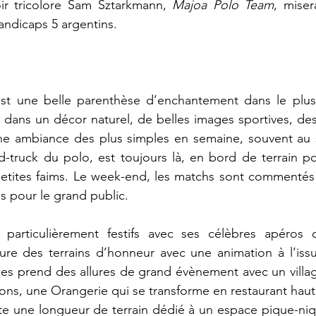
ir tricolore Sam Sztarkmann, 
Majoa Polo Team
, misera
andicaps 5 argentins.
st une belle parenthèse d’enchantement dans le plus
s dans un décor naturel, de belles images sportives, des 
e ambiance des plus simples en semaine, souvent au so
d-truck du polo, est toujours là, en bord de terrain po
 petites faims. Le week-end, les matchs sont commentés 
 pour le grand public.
particulièrement festifs avec ses célèbres apéros c
ure des terrains d’honneur avec une animation à l’iss
nales prend des allures de grand évènement avec un villag
ons, une Orangerie qui se transforme en restaurant hau
e une longueur de terrain dédié à un espace pique-niqu