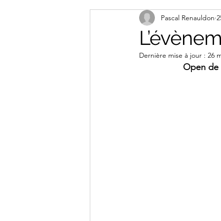
Pascal Renauldon
2
L’évènem
Dernière mise à jour :
26 m
Open de 