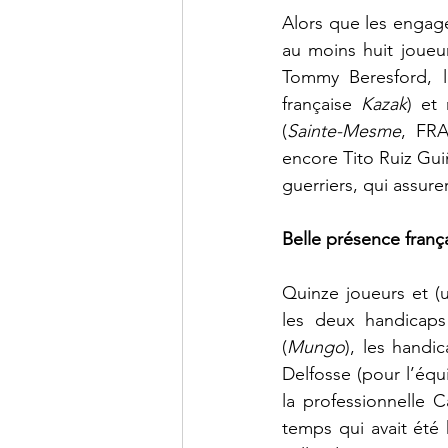
Alors que les engage
au moins huit joueur
Tommy Beresford, l
française 
Kazak
) et
(
Sainte-Mesme
, FRA
encore Tito Ruiz Gui
guerriers, qui assurer
Belle présence franç
Quinze joueurs et (u
les deux handicaps 
(
Mungo
), les handic
Delfosse (pour l’éq
la professionnelle Ca
temps qui avait été 