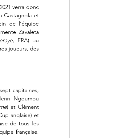
2021 verra donc 
a Castagnola et 
in de l’équipe 
emente Zavaleta 
eraye
, FRA) ou 
ds joueurs, des 
ept capitaines, 
-Henri Ngoumou 
sme
) et Clément 
up anglaise) et 
ise de tous les 
uipe française, 