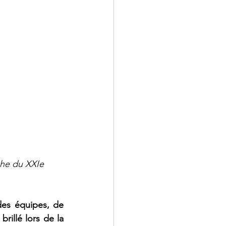
che du XXIe 
es équipes, de 
illé lors de la 